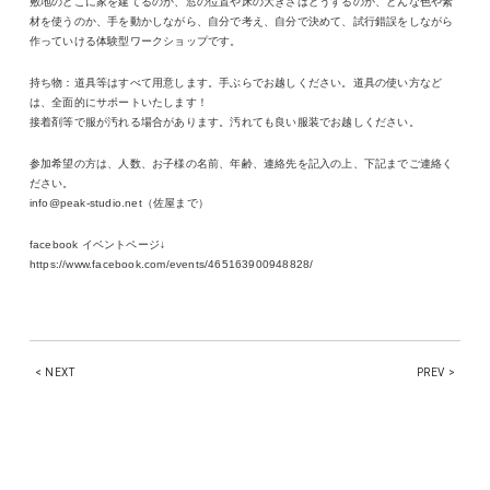
敷地のどこに家を建てるのか、窓の位置や床の大きさはどうするのか、どんな色や素
材を使うのか、手を動かしながら、自分で考え、自分で決めて、試行錯誤をしながら
作っていける体験型ワークショップです。
持ち物：道具等はすべて用意します。手ぶらでお越しください。道具の使い方など
は、全面的にサポートいたします！
接着剤等で服が汚れる場合があります。汚れても良い服装でお越しください。
参加希望の方は、人数、お子様の名前、年齢、連絡先を記入の上、下記までご連絡く
ださい。
info@peak-studio.net（佐屋まで）
facebook イベントページ↓
https://www.facebook.com/events/465163900948828/
< NEXT
PREV >