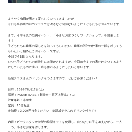
ようやく梅雨が明けて夏らしくなってきましたが
今日も事務所の前のテラスでは暑さなど関係ないように子どもたちが遊んでいます。
さて、今年も夏の恒例イベント、「小さなお家づくりワークショップ」を開催しま
す！
子どもたちに建築の楽しさを知ってもらいたい。建築の設計の仕事の一部を感じても
らいたいと始めたこのイベントですが、
今回で６回目となります。
いつも子どもたちの創造性には驚かされますが、今回は今までの家だけをつくるよう
にしていたものに比べ、庭も作れるようにしたいと思います。
新城テラスさんのドリンクもつきますので、ぜひご参加ください！
日時：2019年8月17日(土)
場所：PASAR BASE（川崎市中原区上新城2-7-1）
対象年齢：小学生
定員：15名程度
参加費：3,000円持参ください ※新城テラスのドリンク付きです
内容：ピークスタジオ特製の模型キットを使用し、自分なりに手を加えながら、一人
一つ、小さなお家を作ります。