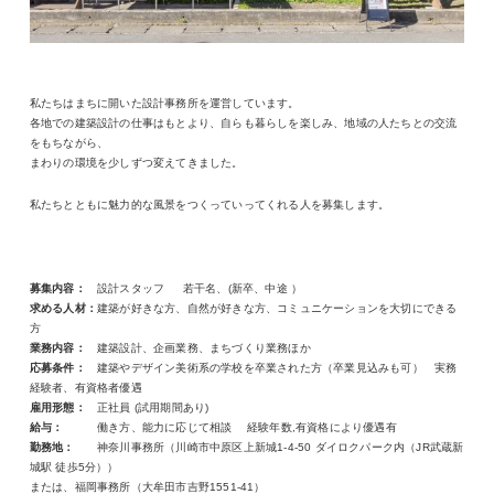
私たちはまちに開いた設計事務所を運営しています。
各地での建築設計の仕事はもとより、自らも暮らしを楽しみ、地域の人たちとの交流
をもちながら、
まわりの環境を少しずつ変えてきました。
私たちとともに魅力的な風景をつくっていってくれる人を募集します。
募集内容：
設計スタッフ 若干名、(新卒、中途 ）
求める人材：
建築が好きな方、自然が好きな方、コミュニケーションを大切にできる
方
業務内容：
建築設計、企画業務、まちづくり業務ほか
応募条件：
建築やデザイン美術系の学校を卒業された方（卒業見込みも可） 実務
経験者、有資格者優遇
雇用形態：
正社員 (試用期間あり)
給与：
働き方、能力に応じて相談
経験年数,有資格により優遇有
勤務地：
神奈川事務所（川崎市中原区上新城1-4-50 ダイロクパーク内（JR武蔵新
城駅 徒歩5分））
または、福岡事務所（大牟田市吉野1551-41）