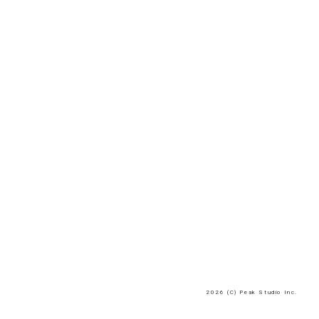
2026 (C) Peak Studio Inc.