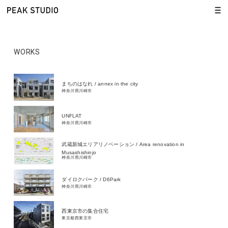
WORKS
まちのはなれ / annex in the city
神奈川県川崎市
UNFLAT
神奈川県川崎市
武蔵新城エリアリノベーション / Area renovation in
Musashishinjo
神奈川県川崎市
ダイロクパーク / D6Park
神奈川県川崎市
西東京市の集合住宅
東京都西東京市