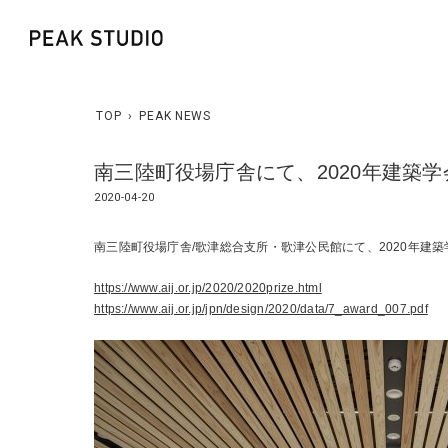
TOP
›
PEAK NEWS
南三陸町役場庁舎にて、2020年建築
2020-04-20
南三陸町役場庁舎/歌津総合支所・歌津公民館にて、2020年建
https://www.aij.or.jp/2020/2020prize.html
https://www.aij.or.jp/jpn/design/2020/data/7_award_007.pdf