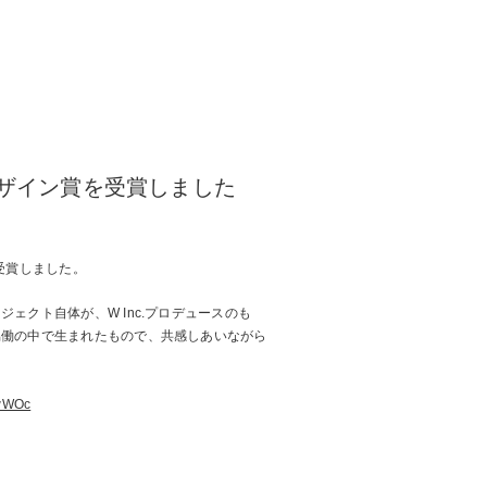
デザイン賞を受賞しました
受賞しました。
ェクト自体が、W Inc.プロデュースのも
協働の中で生まれたもので、共感しあいながら
4wWOc