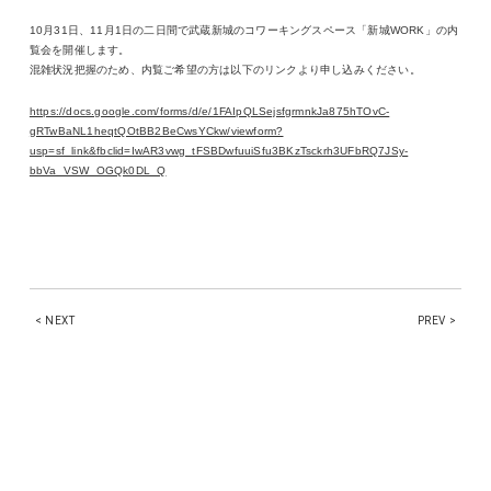
10月31日、11月1日の二日間で武蔵新城のコワーキングスペース「新城WORK」の内
覧会を開催します。
混雑状況把握のため、内覧ご希望の方は以下のリンクより申し込みください。
https://docs.google.com/forms/d/e/1FAIpQLSejsfgrmnkJa875hTOvC-
gRTwBaNL1heqtQOtBB2BeCwsYCkw/viewform?
usp=sf_link&fbclid=IwAR3vwg_tFSBDwfuuiSfu3BKzTsckrh3UFbRQ7JSy-
bbVa_VSW_OGQk0DL_Q
< NEXT
PREV >