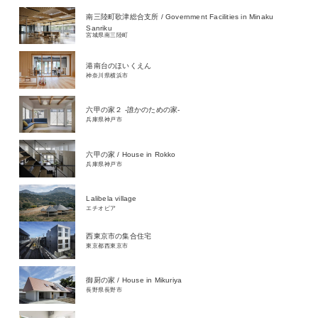
南三陸町歌津総合支所 / Government Facilities in Minaku
Sanriku
宮城県南三陸町
港南台のほいくえん
神奈川県横浜市
六甲の家２ -誰かのための家-
兵庫県神戸市
六甲の家 / House in Rokko
兵庫県神戸市
Lalibela village
エチオピア
西東京市の集合住宅
東京都西東京市
御厨の家 / House in Mikuriya
長野県長野市