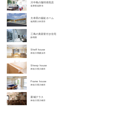
川中島の珈琲焙煎店
長野県長野市
大牟田の福祉ホーム
福岡県大牟田市
三島の美容室付き住宅
静岡県
Shelf house
神奈川県横浜市
Sheep house
神奈川県川崎市
Frame house
神奈川県川崎市
新城テラス
神奈川県川崎市