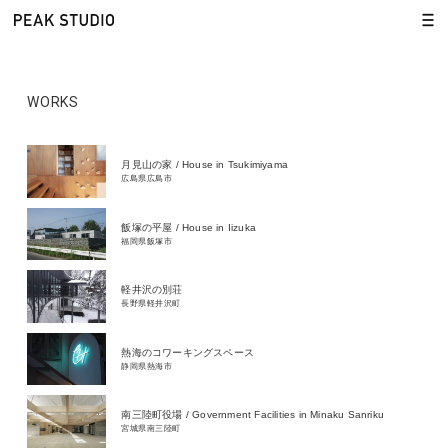
WORKS
月見山の家 / House in Tsukimiyama
広島県広島市
飯塚の平屋 / House in Iizuka
福岡県飯塚市
軽井沢の別荘
長野県軽井沢町
熱海のコワーキングスペース
静岡県熱海市
南三陸町役場 / Government Facilities in Minaku Sanriku
宮城県南三陸町